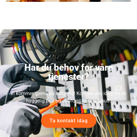
Har du behov for våre
tjenester?
Vi kommer gjerne på befaring! Kontakt oss idag for en
hyggelig prat og et uforpliktende tilbud.
Ta kontakt idag