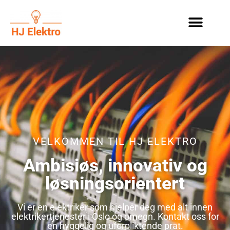
VELKOMMEN TIL HJ ELEKTRO
Ambisiøs, innovativ og
løsningsorientert
Vi er en elektriker som hjelper deg med alt innen
elektrikertjenester i Oslo og omegn. Kontakt oss for
en hyggelig og uforpliktende prat.