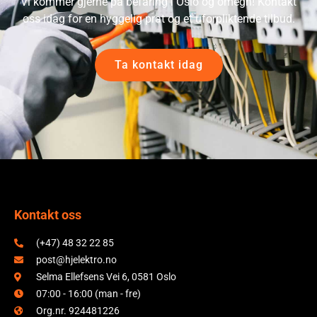
Vi kommer gjerne på befaring i Oslo og omegn! Kontakt
oss idag for en hyggelig prat og et uforpliktende tilbud.
Ta kontakt idag
Kontakt oss
(+47) 48 32 22 85
post@hjelektro.no
Selma Ellefsens Vei 6, 0581 Oslo
07:00 - 16:00 (man - fre)
Org.nr. 924481226